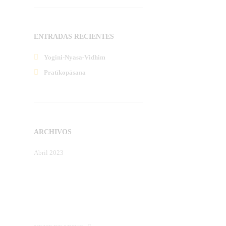
ENTRADAS RECIENTES
Yogini-Nyasa-Vidhim
Pratīkopāsana
ARCHIVOS
Abril 2023