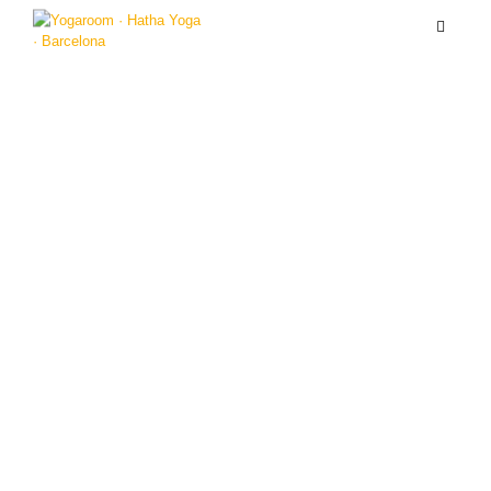
Formación de profesores en
Hatha-Vinyasa yoga, 300H
Titulación de Yoga Alliance de 300h (2
años)