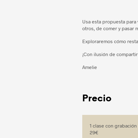
Usa esta propuesta para 
otros, de comer y pasar m
Exploraremos cómo restab
¡Con ilusión de compartir
Amelie
Precio
1 clase con grabación
29€