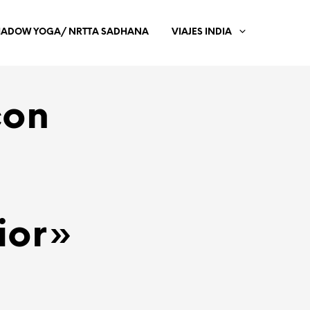
HADOW YOGA/ NRTTA SADHANA
VIAJES INDIA
con
ior»