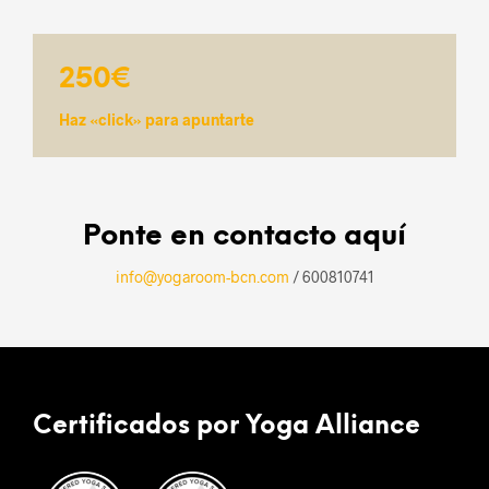
250€
Haz «click» para apuntarte
Ponte en contacto aquí
info@yogaroom-bcn.com
/ 600810741
Certificados por Yoga Alliance