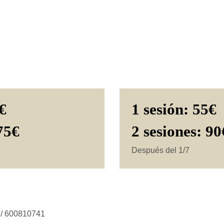
0€
1 sesión: 55€
 75€
2 sesiones: 90
Después del 1/7
/ 600810741