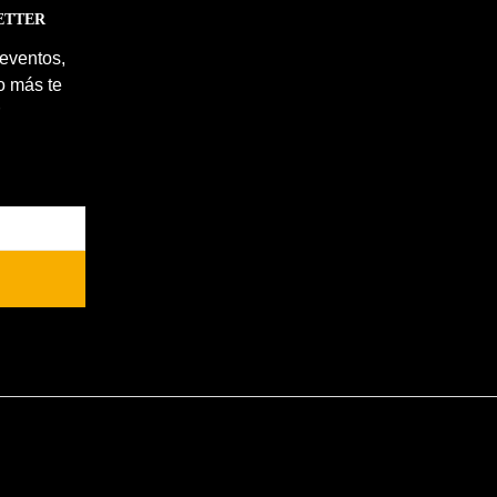
ETTER
 eventos,
o más te