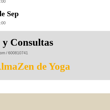
4:00
de Sep
4:00
 y Consultas
om / 600810741
AlmaZen de Yoga